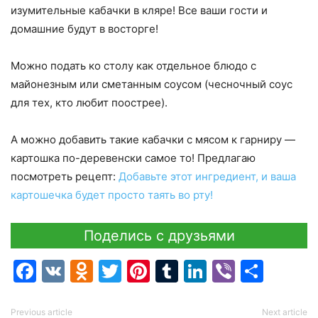
изумительные кабачки в кляре! Все ваши гости и
домашние будут в восторге!
Можно подать ко столу как отдельное блюдо с
майонезным или сметанным соусом (чесночный соус
для тех, кто любит поострее).
А можно добавить такие кабачки с мясом к гарниру —
картошка по-деревенски самое то! Предлагаю
посмотреть рецепт:
Добавьте этот ингредиент, и ваша
картошечка будет просто таять во рту!
Поделись с друзьями
Facebook
VK
Odnoklassniki
Twitter
Pinterest
Tumblr
LinkedIn
Viber
Отпр
Previous article
Next article