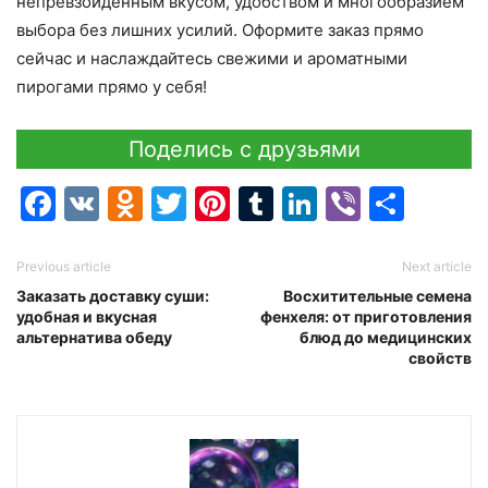
непревзойденным вкусом, удобством и многообразием
выбора без лишних усилий. Оформите заказ прямо
сейчас и наслаждайтесь свежими и ароматными
пирогами прямо у себя!
Поделись с друзьями
Facebook
VK
Odnoklassniki
Twitter
Pinterest
Tumblr
LinkedIn
Viber
Отпр
Previous article
Next article
Заказать доставку суши:
Восхитительные семена
удобная и вкусная
фенхеля: от приготовления
альтернатива обеду
блюд до медицинских
свойств