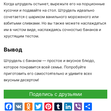
Когда штрудель остынет, вырежьте его на порционные
кусочки и подавайте на стол. Штрудель идеально
сочетается с шариком ванильного мороженого или
взбитыми сливками. Но вы также можете наслаждаться
им в чистом виде, наслаждаясь сочностью бананов и
хрустящим тестом.
Вывод
Штрудель с бананом — простое и вкусное блюдо,
которое понравится всей семье. Попробуйте
приготовить его самостоятельно и удивите всех
вкусным десертом!
Поделись с друзьями
Facebook
VK
Odnoklassniki
Twitter
Pinterest
Tumblr
LinkedIn
Viber
Отпр