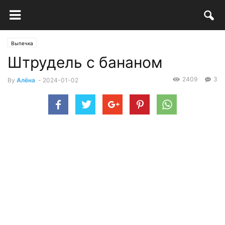
Выпечка
Штрудель с бананом
2409
3
By
Алёна
-
2024-01-02