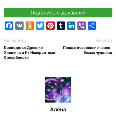
Поделись с друзьями
Facebook
VK
Odnoklassniki
Twitter
Pinterest
Tumblr
LinkedIn
Viber
Отпр
Previous article
Next article
Крокодилы: Древние
Панды: очарование черно-
Хищники и Их Невероятные
белых чудовищ
Способности
Алёна