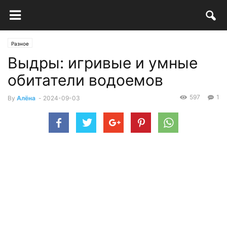
Разное
Выдры: игривые и умные
обитатели водоемов
597
1
By
Алёна
-
2024-09-03