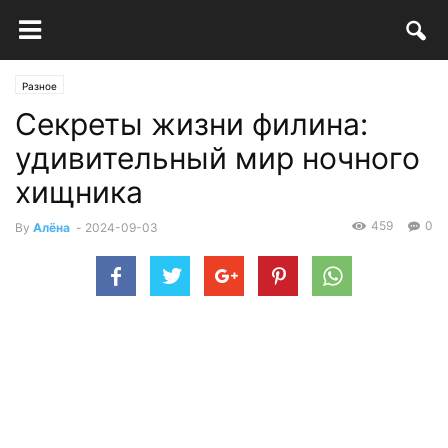
Разное
Секреты жизни филина:
удивительный мир ночного
хищника
459
0
By
Алёна
-
2024-09-03