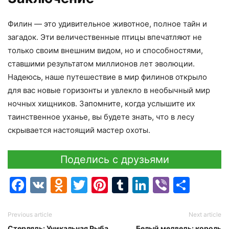
Филин — это удивительное животное, полное тайн и
загадок. Эти величественные птицы впечатляют не
только своим внешним видом, но и способностями,
ставшими результатом миллионов лет эволюции.
Надеюсь, наше путешествие в мир филинов открыло
для вас новые горизонты и увлекло в необычный мир
ночных хищников. Запомните, когда услышите их
таинственное уханье, вы будете знать, что в лесу
скрывается настоящий мастер охоты.
Поделись с друзьями
Facebook
VK
Odnoklassniki
Twitter
Pinterest
Tumblr
LinkedIn
Viber
Отпр
Previous article
Next article
Стерлядь: Уникальная Рыба
Белый медведь: король