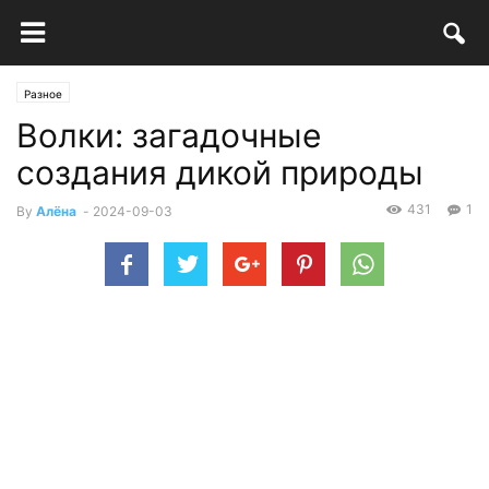
Разное
Волки: загадочные
создания дикой природы
431
1
By
Алёна
-
2024-09-03