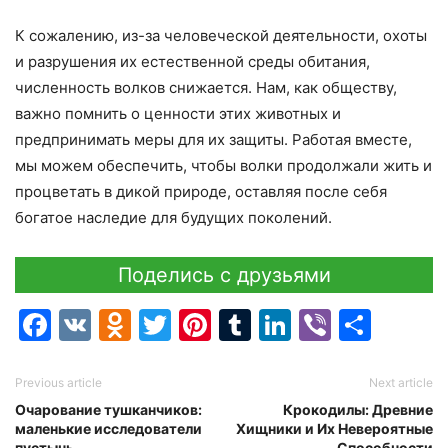
К сожалению, из-за человеческой деятельности, охоты
и разрушения их естественной среды обитания,
численность волков снижается. Нам, как обществу,
важно помнить о ценности этих животных и
предпринимать меры для их защиты. Работая вместе,
мы можем обеспечить, чтобы волки продолжали жить и
процветать в дикой природе, оставляя после себя
богатое наследие для будущих поколений.
Поделись с друзьями
Facebook
VK
Odnoklassniki
Twitter
Pinterest
Tumblr
LinkedIn
Viber
Отпр
Previous article
Next article
Очарование тушканчиков:
Крокодилы: Древние
маленькие исследователи
Хищники и Их Невероятные
пустынь
Способности