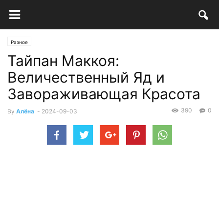
Разное
Тайпан Маккоя:
Величественный Яд и
Завораживающая Красота
390
0
By
Алёна
-
2024-09-03