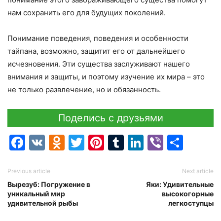
нам сохранить его для будущих поколений.
Понимание поведения, поведения и особенности
тайпана, возможно, защитит его от дальнейшего
исчезновения. Эти существа заслуживают нашего
внимания и защиты, и поэтому изучение их мира – это
не только развлечение, но и обязанность.
Поделись с друзьями
Facebook
VK
Odnoklassniki
Twitter
Pinterest
Tumblr
LinkedIn
Viber
Отпр
Previous article
Next article
Вырезуб: Погружение в
Яки: Удивительные
уникальный мир
высокогорные
удивительной рыбы
легкоступцы