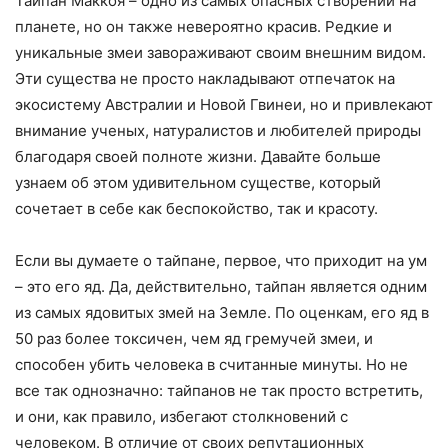
Тайпан Маккоя – одно из самых опасных створений на
планете, но он также невероятно красив. Редкие и
уникальные змеи завораживают своим внешним видом.
Эти существа не просто накладывают отпечаток на
экосистему Австралии и Новой Гвинеи, но и привлекают
внимание ученых, натуралистов и любителей природы
благодаря своей полноте жизни. Давайте больше
узнаем об этом удивительном существе, который
сочетает в себе как беспокойство, так и красоту.
Если вы думаете о тайпане, первое, что приходит на ум
– это его яд. Да, действительно, тайпан является одним
из самых ядовитых змей на Земле. По оценкам, его яд в
50 раз более токсичен, чем яд гремучей змеи, и
способен убить человека в считанные минуты. Но не
все так однозначно: тайпанов не так просто встретить,
и они, как правило, избегают столкновений с
человеком. В отличие от своих репутационных