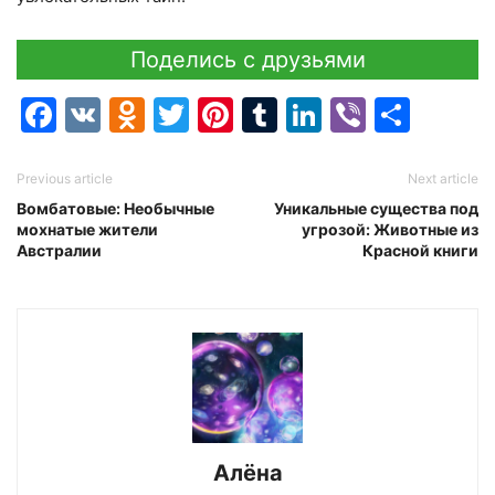
Поделись с друзьями
Facebook
VK
Odnoklassniki
Twitter
Pinterest
Tumblr
LinkedIn
Viber
Отпр
Previous article
Next article
Вомбатовые: Необычные
Уникальные существа под
мохнатые жители
угрозой: Животные из
Австралии
Красной книги
Алёна