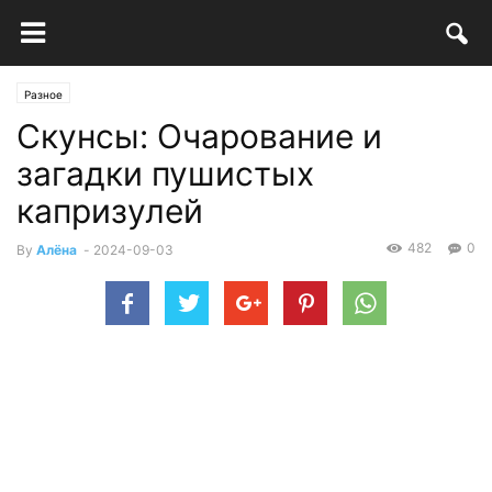
Разное
Скунсы: Очарование и
загадки пушистых
капризулей
482
0
By
Алёна
-
2024-09-03