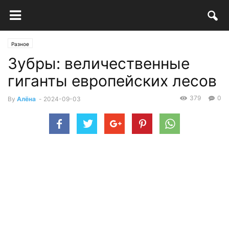
Разное
Зубры: величественные
гиганты европейских лесов
379
0
By
Алёна
-
2024-09-03