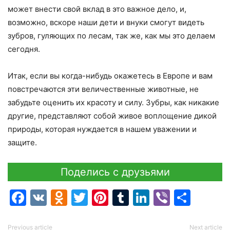
может внести свой вклад в это важное дело, и,
возможно, вскоре наши дети и внуки смогут видеть
зубров, гуляющих по лесам, так же, как мы это делаем
сегодня.
Итак, если вы когда-нибудь окажетесь в Европе и вам
повстречаются эти величественные животные, не
забудьте оценить их красоту и силу. Зубры, как никакие
другие, представляют собой живое воплощение дикой
природы, которая нуждается в нашем уважении и
защите.
Поделись с друзьями
Facebook
VK
Odnoklassniki
Twitter
Pinterest
Tumblr
LinkedIn
Viber
Отпр
Previous article
Next article