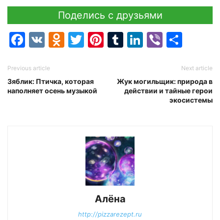
Поделись с друзьями
Facebook
VK
Odnoklassniki
Twitter
Pinterest
Tumblr
LinkedIn
Viber
Отпр
Previous article
Next article
Зяблик: Птичка, которая
Жук могильщик: природа в
наполняет осень музыкой
действии и тайные герои
экосистемы
Алёна
http://pizzarezept.ru