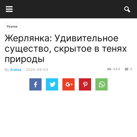
Разное
Жерлянка: Удивительное
существо, скрытое в тенях
природы
444
0
By
Алёна
-
2024-09-03