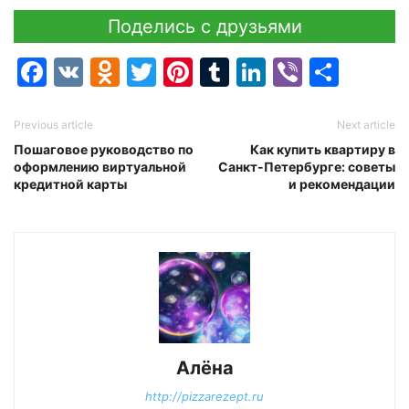
Поделись с друзьями
Facebook
VK
Odnoklassniki
Twitter
Pinterest
Tumblr
LinkedIn
Viber
Отпр
Previous article
Next article
Пошаговое руководство по
Как купить квартиру в
оформлению виртуальной
Санкт-Петербурге: советы
кредитной карты
и рекомендации
Алёна
http://pizzarezept.ru