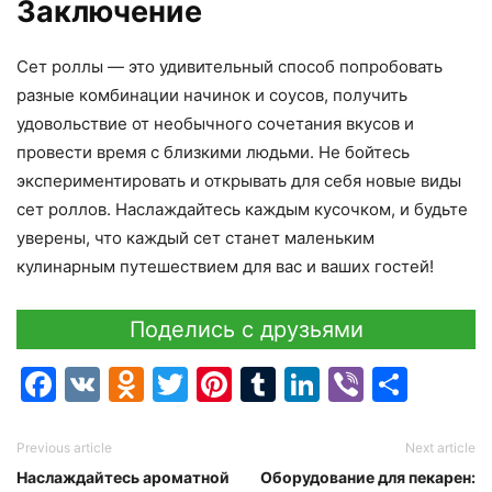
Заключение
Сет роллы — это удивительный способ попробовать
разные комбинации начинок и соусов, получить
удовольствие от необычного сочетания вкусов и
провести время с близкими людьми. Не бойтесь
экспериментировать и открывать для себя новые виды
сет роллов. Наслаждайтесь каждым кусочком, и будьте
уверены, что каждый сет станет маленьким
кулинарным путешествием для вас и ваших гостей!
Поделись с друзьями
Facebook
VK
Odnoklassniki
Twitter
Pinterest
Tumblr
LinkedIn
Viber
Отпр
Previous article
Next article
Наслаждайтесь ароматной
Оборудование для пекарен: