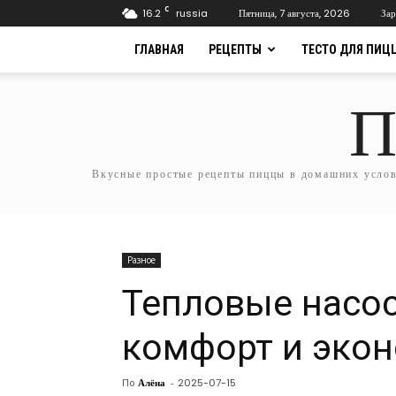
C
16.2
russia
Пятница, 7 августа, 2026
Зар
ГЛАВНАЯ
РЕЦЕПТЫ
ТЕСТО ДЛЯ ПИЦ
П
Вкусные простые рецепты пиццы в домашних услови
Разное
Тепловые насос
комфорт и экон
По
Алёна
-
2025-07-15