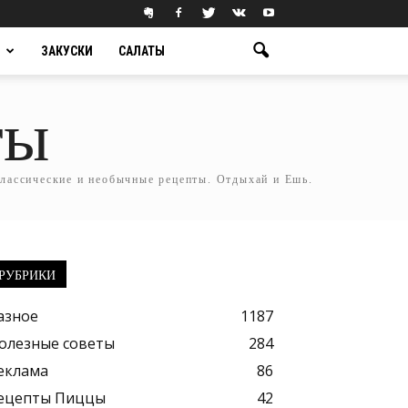
ЗАКУСКИ
САЛАТЫ
ты
классические и необычные рецепты. Отдыхай и Ешь.
РУБРИКИ
азное
1187
олезные советы
284
еклама
86
ецепты Пиццы
42