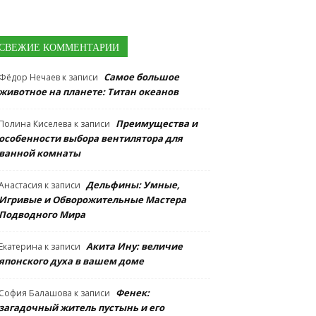
СВЕЖИЕ КОММЕНТАРИИ
Самое большое
Фёдор Нечаев
к записи
животное на планете: Титан океанов
Преимущества и
Полина Киселева
к записи
особенности выбора вентилятора для
ванной комнаты
Дельфины: Умные,
Анастасия
к записи
Игривые и Обворожительные Мастера
Подводного Мира
Акита Ину: величие
Екатерина
к записи
японского духа в вашем доме
Фенек:
София Балашова
к записи
загадочный житель пустынь и его