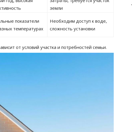
ый год, высокая
затраты, требуется участок
ктивность
земли
льные показатели
Необходим доступ к воде,
азных температурах
сложность установки
висит от условий участка и потребностей семьи.