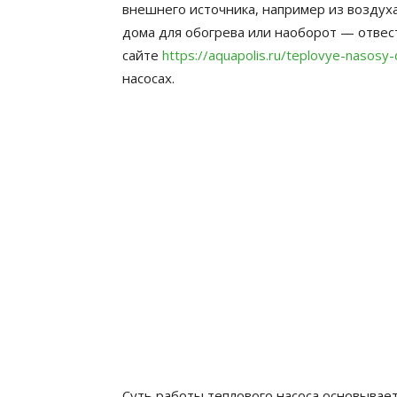
внешнего источника, например из воздуха
дома для обогрева или наоборот — отвес
сайте
https://aquapolis.ru/teplovye-nasosy-
насосах.
Суть работы теплового насоса основывает