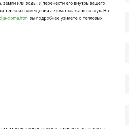
, земли или воды, и перенести его внутрь вашего
ти тепло из помещения летом, охлаждая воздух. На
dlja-doma.html
вы подробнее узнаете о тепловых
ся на цикле компрессии и расширения хладагента,