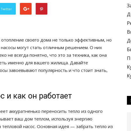
З
 Twitter
Д
Р
В
ь отопление своего дома не только эффективным, но
Д
 насосы могут стать отличным решением. О них
Б
ко не всегда понятно, что это за техника, как она
П
еть именно для вашего жилища. Давайте
К
осы завоевывают популярность и что стоит знать,
К
с и как он работает
меет аккуратненько переносить тепло из одного
зывает ваш дом теплом, используя энергию
 тепловой насос. Основная идея — забрать тепло из