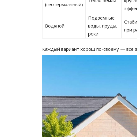
Тепло земли
кругл
(геотермальный)
эффе
Подземные
Стаби
Водяной
воды, пруды,
при р
реки
Каждый вариант хорош по-своему — всё за