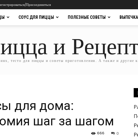
егистрироваться/Присоединиться
ЦЫ
СОУС ДЛЯ ПИЦЦЫ
ПОЛЕЗНЫЕ СОВЕТЫ
ВЫПЕЧКА
ицца и Рецеп
ях, тесто для пиццы и советы приготовления. А также и другие 
ы для дома:
Р
П
омия шаг за шагом
Р
666
0
Р