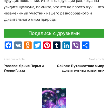
будущих поколений. Итак, в следующий раз, когда вы
увидите щелкуна, помните, что это не просто жук — это
незаменимый участник нашего разнообразного и
удивительного мира природы.
Поделись с друзьями
Facebook
VK
Odnoklassniki
Twitter
Pinterest
Tumblr
LinkedIn
Viber
Отпр
Previous article
Next article
Розелла: Яркие Перья и
Сайгак: Путешествие в мир
Умные Глаза
удивительных животных