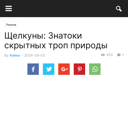
Разное
Щелкуны: Знатоки
скрытных троп природы
453
1
By
Алёна
-
2024-09-03