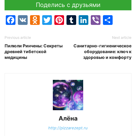
Поделись с друзьями
Facebook
VK
Odnoklassniki
Twitter
Pinterest
Tumblr
LinkedIn
Viber
Отпр
Previous article
Next article
Пилюли Ринчены: Секреты
Санитарно-гигиеническое
древней тибетской
оборудование: ключ к
медицины
здоровью и комфорту
Алёна
http://pizzarezept.ru