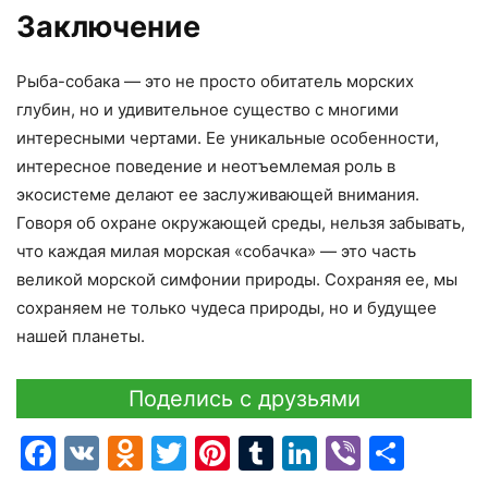
Заключение
Рыба-собака — это не просто обитатель морских
глубин, но и удивительное существо с многими
интересными чертами. Ее уникальные особенности,
интересное поведение и неотъемлемая роль в
экосистеме делают ее заслуживающей внимания.
Говоря об охране окружающей среды, нельзя забывать,
что каждая милая морская «собачка» — это часть
великой морской симфонии природы. Сохраняя ее, мы
сохраняем не только чудеса природы, но и будущее
нашей планеты.
Поделись с друзьями
Facebook
VK
Odnoklassniki
Twitter
Pinterest
Tumblr
LinkedIn
Viber
Отпр