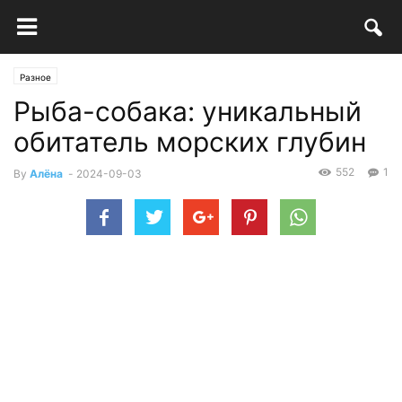
Разное
Рыба-собака: уникальный
обитатель морских глубин
552
1
By
Алёна
-
2024-09-03