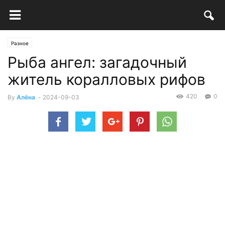
Разное
Рыба ангел: загадочный
житель коралловых рифов
420
0
By
Алёна
-
2024-09-03