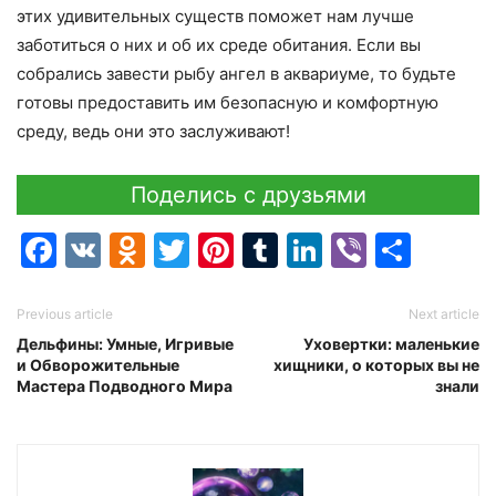
этих удивительных существ поможет нам лучше
заботиться о них и об их среде обитания. Если вы
собрались завести рыбу ангел в аквариуме, то будьте
готовы предоставить им безопасную и комфортную
среду, ведь они это заслуживают!
Поделись с друзьями
Facebook
VK
Odnoklassniki
Twitter
Pinterest
Tumblr
LinkedIn
Viber
Отпр
Previous article
Next article
Дельфины: Умные, Игривые
Уховертки: маленькие
и Обворожительные
хищники, о которых вы не
Мастера Подводного Мира
знали