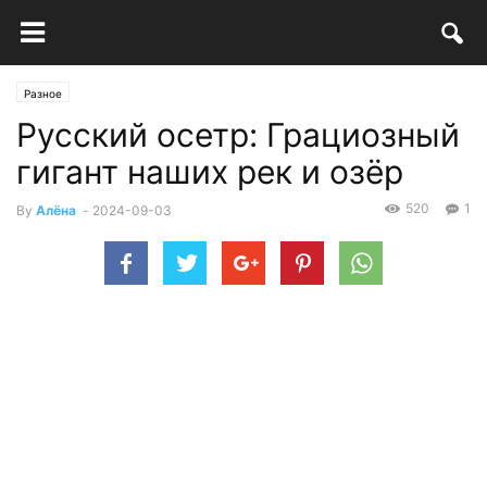
Разное
Русский осетр: Грациозный
гигант наших рек и озёр
520
1
By
Алёна
-
2024-09-03