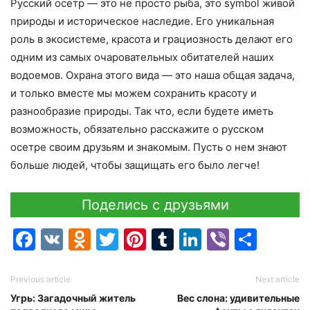
Русский осетр — это не просто рыба, это symbol живой
природы и историческое наследие. Его уникальная
роль в экосистеме, красота и грациозность делают его
одним из самых очаровательных обитателей наших
водоемов. Охрана этого вида — это наша общая задача,
и только вместе мы можем сохранить красоту и
разнообразие природы. Так что, если будете иметь
возможность, обязательно расскажите о русском
осетре своим друзьям и знакомым. Пусть о нем знают
больше людей, чтобы защищать его было легче!
Поделись с друзьями
Facebook
VK
Odnoklassniki
Twitter
Pinterest
Tumblr
LinkedIn
Viber
Отпр
Previous article
Next article
Угрь: Загадочный житель
Вес слона: удивительные