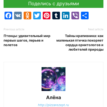
Поделись с друзьями
Facebook
VK
Odnoklassniki
Twitter
Pinterest
Tumblr
LinkedIn
Viber
Отпр
Previous article
Next article
Птенцы: удивительный мир
Тайны крапивника: как
первых шагов, перьев и
маленькая птичка покоряет
полетов
сердца орнитологов и
любителей природы
Алёна
http://pizzarezept.ru