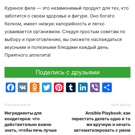
Куриное филе — это незаменимый продукт для тех, кто
заботится о своем здоровье и фигуре. Оно богато
белком, имеет низкую калорийность и легко
усваивается организмом. Следуя простым советам по
выбору и приготовлению, вы сможете наслаждаться
вкусными и полезными блюдами каждый день.
Приятного аппетита!
Поделись с друзьями
Facebook
VK
Odnoklassniki
Twitter
Pinterest
Tumblr
LinkedIn
Viber
Отпр
Previous article
Next article
Ингредиенты для
Ansible Playbook: как
кондитеров: что
перестать делать одно и то
действительно важно
же вручную и начать
знать, чтобы печь лучше
автоматизировать с умом