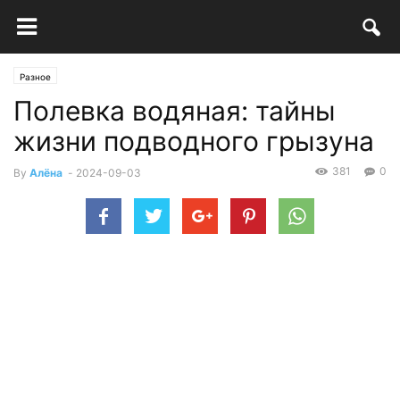
Разное
Полевка водяная: тайны
жизни подводного грызуна
381
0
By
Алёна
-
2024-09-03