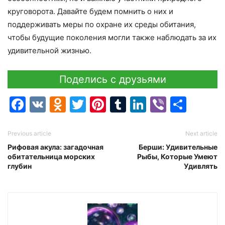
круговорота. Давайте будем помнить о них и
поддерживать меры по охране их среды обитания,
чтобы будущие поколения могли также наблюдать за их
удивительной жизнью.
Поделись с друзьями
Facebook
VK
Odnoklassniki
Twitter
Pinterest
Tumblr
LinkedIn
Viber
Отпр
Previous article
Next article
Рифовая акула: загадочная
Берши: Удивительные
обитательница морских
Рыбы, Которые Умеют
глубин
Удивлять