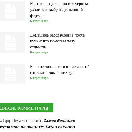
Массажеры для лица в вечернем
уходе: как выбрать домашний
формат
Быстрая пицца
Домашнее расслабление после
кухни: что помогает телу
отдыхать
Быстрая пицца
Как восстановиться после долгой
готовки и домашних дел
Быстрая пицца
СВЕЖИЕ КОММЕНТАРИИ
Самое большое
Фёдор Нечаев
к записи
животное на планете: Титан океанов