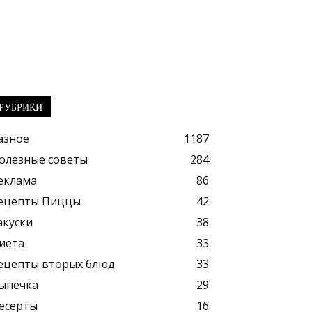
РУБРИКИ
азное
1187
олезные советы
284
еклама
86
ецепты Пиццы
42
акуски
38
иета
33
ецепты вторых блюд
33
ыпечка
29
есерты
16