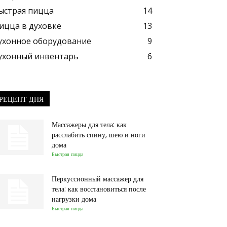
ыстрая пицца
14
ицца в духовке
13
ухонное оборудование
9
ухонный инвентарь
6
РЕЦЕПТ ДНЯ
Массажеры для тела: как
расслабить спину, шею и ноги
дома
Быстрая пицца
Перкуссионный массажер для
тела: как восстановиться после
нагрузки дома
Быстрая пицца