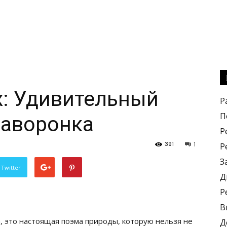
х: Удивительный
Р
П
жаворонка
Р
391
1
Р
З
 Twitter
Д
Р
В
, это настоящая поэма природы, которую нельзя не
Д