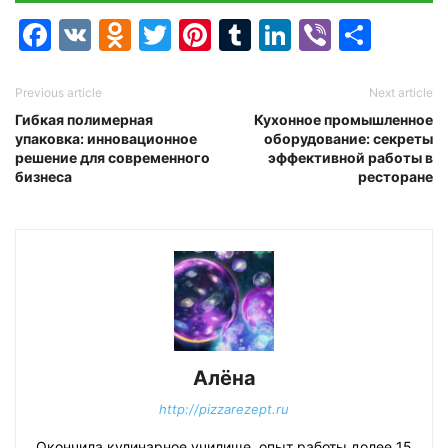
Facebook
VK
Odnoklassniki
Twitter
Pinterest
Tumblr
LinkedIn
Viber
Отпр
Previous article
Next article
Гибкая полимерная
Кухонное промышленное
упаковка: инновационное
оборудование: секреты
решение для современного
эффективной работы в
бизнеса
ресторане
Алёна
http://pizzarezept.ru
Окончила кулинарное училище, опыт работы долее 15