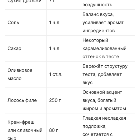
Сухие дрожжи
7 г
воздушность
Баланс вкуса,
Соль
1 ч.л.
усиливает аромат
ингредиентов
Некоторый
Сахар
1 ч.л.
карамелизованный
оттенок в тесте
Бережёт структуру
Оливковое
1 ст.л.
теста, добавляет
масло
вкус
Основной акцент
Лосось филе
250 г
вкуса, богатый
жиром и ароматом
Гладкая несладкая
Крем-фреш
подложка,
или сливочный
80 г
сочетается с
сыр