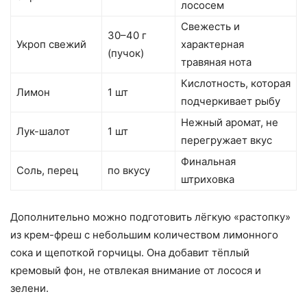
лососем
Свежесть и
30–40 г
Укроп свежий
характерная
(пучок)
травяная нота
Кислотность, которая
Лимон
1 шт
подчеркивает рыбу
Нежный аромат, не
Лук-шалот
1 шт
перегружает вкус
Финальная
Соль, перец
по вкусу
штриховка
Дополнительно можно подготовить лёгкую «растопку»
из крем-фреш с небольшим количеством лимонного
сока и щепоткой горчицы. Она добавит тёплый
кремовый фон, не отвлекая внимание от лосося и
зелени.