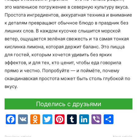
это маленькое погружение в северную культуру вкуса.
Простота ингредиентов, аккуратная техника и внимание
к деталям превращают обычное блюдо в праздник без
лишних слов. В каждом кусочке слышится морской
ветер, ощущается зелёная свежесть и та самая тонкая
кислинка лимона, которая держит баланс. Это пицца
для гостей, которым хочется удивить без ярких
эффектов, и для тех, кто ценит, чтобы еда говорила
прямо и честно. Попробуйте — и поймёте, почему
скандинавская простота может быть столь глубокой по
вкусу.
Поделись с друзьями
Facebook
VK
Odnoklassniki
Twitter
Pinterest
Tumblr
LinkedIn
Viber
Отпр
Previous article
Next article