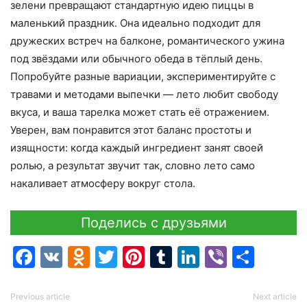
зелени превращают стандартную идею пиццы в
маленький праздник. Она идеально подходит для
дружеских встреч на балконе, романтического ужина
под звёздами или обычного обеда в тёплый день.
Попробуйте разные вариации, экспериментируйте с
травами и методами выпечки — лето любит свободу
вкуса, и ваша тарелка может стать её отражением.
Уверен, вам понравится этот баланс простоты и
изящности: когда каждый ингредиент занят своей
ролью, а результат звучит так, словно лето само
накаливает атмосферу вокруг стола.
Поделись с друзьями
Facebook
VK
Odnoklassniki
Twitter
Pinterest
Tumblr
LinkedIn
Viber
Отпр
Previous article
Next article