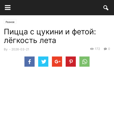
Разное
Пицца с цукини и фетой:
лёгкость лета
172
0
By
-
2026-03-21