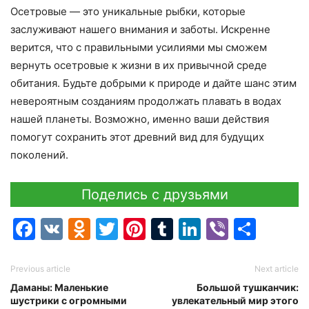
Осетровые — это уникальные рыбки, которые
заслуживают нашего внимания и заботы. Искренне
верится, что с правильными усилиями мы сможем
вернуть осетровые к жизни в их привычной среде
обитания. Будьте добрыми к природе и дайте шанс этим
невероятным созданиям продолжать плавать в водах
нашей планеты. Возможно, именно ваши действия
помогут сохранить этот древний вид для будущих
поколений.
Поделись с друзьями
Facebook
VK
Odnoklassniki
Twitter
Pinterest
Tumblr
LinkedIn
Viber
Отпр
Previous article
Next article
Даманы: Маленькие
Большой тушканчик:
шустрики с огромными
увлекательный мир этого