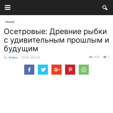
Разное
Осетровые: Древние рыбки
с удивительным прошлым и
будущим
432
1
By
Алёна
-
2024-09-03