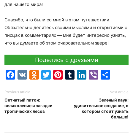
для нашего мира!
Спасибо, что были со мной в этом путешествии.
Обязательно делитесь своими мыслями и открытиями о
писцах в комментариях — мне будет интересно узнать,
что вы думаете об этом очаровательном звере!
Поделись с друзьями
Facebook
VK
Odnoklassniki
Twitter
Pinterest
Tumblr
LinkedIn
Viber
Отпр
Previous article
Next article
Сетчатый питон:
Зеленый паук:
великолепие и загадки
удивительное создание, о
тропических лесов
котором стоит узнать
больше!