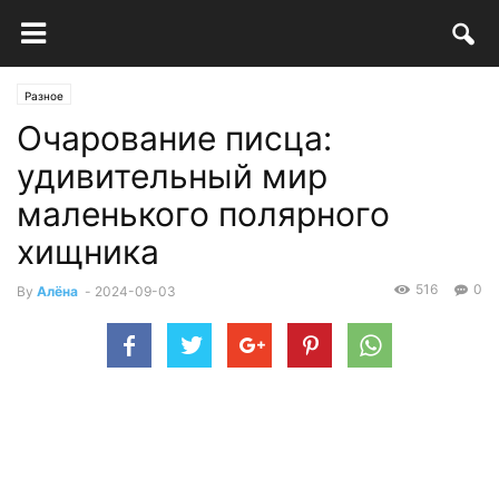
Разное
Очарование писца:
удивительный мир
маленького полярного
хищника
516
0
By
Алёна
-
2024-09-03