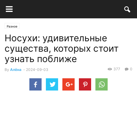
Разное
Носухи: удивительные
существа, которых стоит
узнать поближе
377
0
By
Алёна
-
2024-09-03