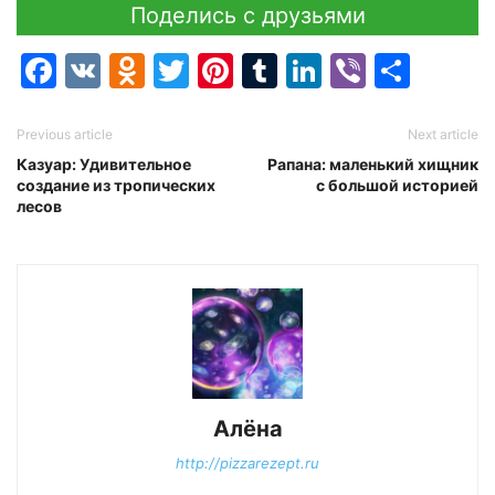
Поделись с друзьями
Facebook
VK
Odnoklassniki
Twitter
Pinterest
Tumblr
LinkedIn
Viber
Отпр
Previous article
Next article
Казуар: Удивительное
Рапана: маленький хищник
создание из тропических
с большой историей
лесов
Алёна
http://pizzarezept.ru