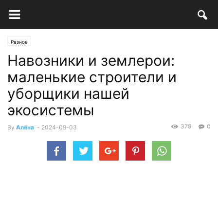
Разное
Навозники и землерои:
маленькие строители и
уборщики нашей
экосистемы
379
0
By
Алёна
-
2024-09-03