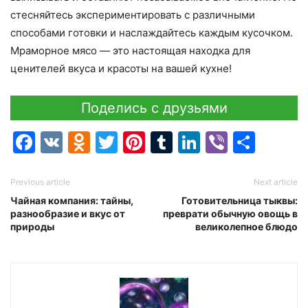
стесняйтесь экспериментировать с различными
способами готовки и наслаждайтесь каждым кусочком.
Мраморное мясо — это настоящая находка для
ценителей вкуса и красоты на вашей кухне!
Поделись с друзьями
Facebook
VK
Odnoklassniki
Twitter
Pinterest
Tumblr
LinkedIn
Viber
Отпр
Previous article
Next article
Чайная компания: тайны,
Готовительница тыквы:
разнообразие и вкус от
преврати обычную овощь в
природы
великолепное блюдо