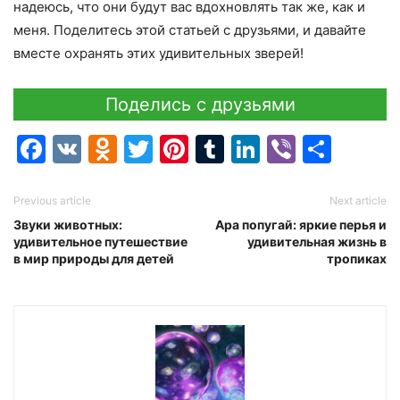
надеюсь, что они будут вас вдохновлять так же, как и
меня. Поделитесь этой статьей с друзьями, и давайте
вместе охранять этих удивительных зверей!
Поделись с друзьями
Facebook
VK
Odnoklassniki
Twitter
Pinterest
Tumblr
LinkedIn
Viber
Отпр
Previous article
Next article
Звуки животных:
Ара попугай: яркие перья и
удивительное путешествие
удивительная жизнь в
в мир природы для детей
тропиках