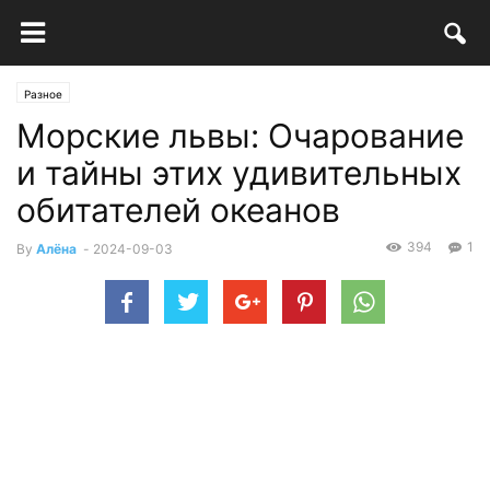
Разное
Морские львы: Очарование
и тайны этих удивительных
обитателей океанов
394
1
By
Алёна
-
2024-09-03