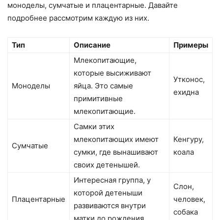
моноделы, сумчатые и плацентарные. Давайте
подробнее рассмотрим каждую из них.
Тип
Описание
Примеры
Млекопитающие,
которые высиживают
Утконос,
Моноделы
яйца. Это самые
ехидна
примитивные
млекопитающие.
Самки этих
млекопитающих имеют
Кенгуру,
Сумчатые
сумки, где вынашивают
коала
своих детенышей.
Интересная группа, у
Слон,
которой детеныши
Плацентарные
человек,
развиваются внутри
собака
матки до рождения.