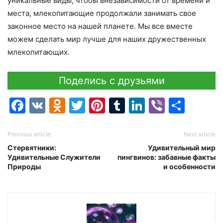
уникальные виды, чтобы внезависимости от времени и
места, млекопитающие продолжали занимать свое
законное место на нашей планете. Мы все вместе
можем сделать мир лучше для наших дружественных
млекопитающих.
Поделись с друзьями
Facebook
VK
Odnoklassniki
Twitter
Pinterest
Tumblr
LinkedIn
Viber
Отпр
Previous article
Next article
Стервятники:
Удивительный мир
Удивительные Служители
пингвинов: забавные факты
Природы
и особенности