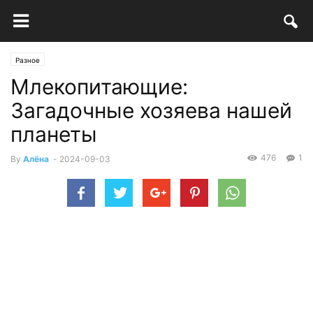
Разное
Млекопитающие:
Загадочные хозяева нашей
планеты
476
1
By
Алёна
-
2024-09-03