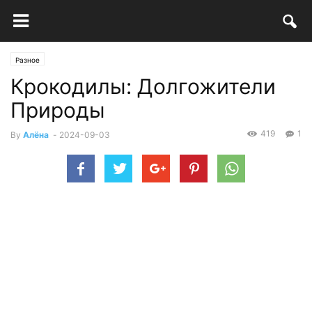
Разное
Крокодилы: Долгожители
Природы
419
1
By
Алёна
-
2024-09-03