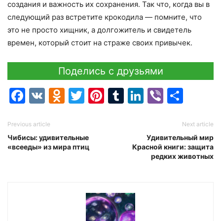
создания и важность их сохранения. Так что, когда вы в
следующий раз встретите крокодила — помните, что
это не просто хищник, а долгожитель и свидетель
времен, который стоит на страже своих привычек.
Поделись с друзьями
Facebook
VK
Odnoklassniki
Twitter
Pinterest
Tumblr
LinkedIn
Viber
Отпр
Previous article
Next article
Чибисы: удивительные
Удивительный мир
«всееды» из мира птиц
Красной книги: защита
редких животных