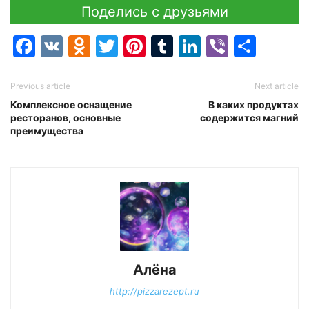
Поделись с друзьями
Facebook
VK
Odnoklassniki
Twitter
Pinterest
Tumblr
LinkedIn
Viber
Отпр
Previous article
Next article
Комплексное оснащение
В каких продуктах
ресторанов, основные
содержится магний
преимущества
Алёна
http://pizzarezept.ru