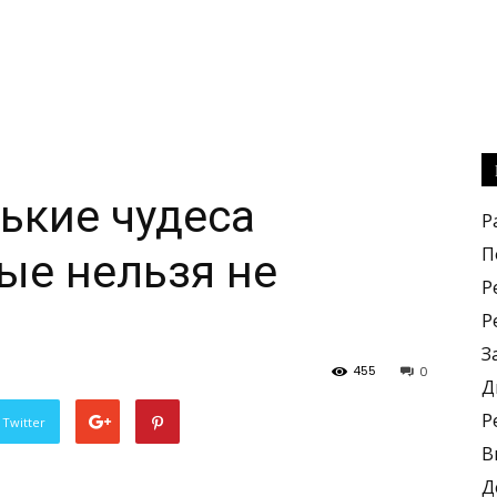
ькие чудеса
Р
П
ые нельзя не
Р
Р
З
455
0
Д
Р
 Twitter
В
Д