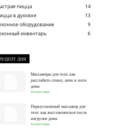
ыстрая пицца
14
ицца в духовке
13
ухонное оборудование
9
ухонный инвентарь
6
РЕЦЕПТ ДНЯ
Массажеры для тела: как
расслабить спину, шею и ноги
дома
Быстрая пицца
Перкуссионный массажер для
тела: как восстановиться после
нагрузки дома
Быстрая пицца