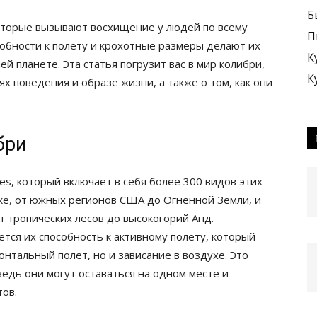
Б
оторые вызывают восхищение у людей по всему
П
собности к полету и крохотные размеры делают их
К
й планете. Эта статья погрузит вас в мир колибри,
К
х поведения и образе жизни, а также о том, как они
бри
es, который включает в себя более 300 видов этих
ке, от южных регионов США до Огненной Земли, и
т тропических лесов до высокогорий Анд.
ся их способность к активному полету, который
онтальный полет, но и зависание в воздухе. Это
ведь они могут оставаться на одном месте и
тов.