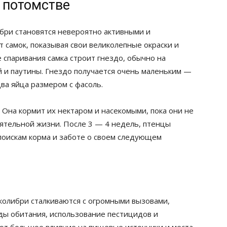
 потомстве
ибри становятся невероятно активными и
 самок, показывая свои великолепные окраски и
 спаривания самка строит гнездо, обычно на
ий и паутины. Гнездо получается очень маленьким —
два яйца размером с фасоль.
. Она кормит их нектаром и насекомыми, пока они не
ятельной жизни. После 3 — 4 недель, птенцы
к поискам корма и заботе о своем следующем
 колибри сталкиваются с огромными вызовами,
ды обитания, использование пестицидов и