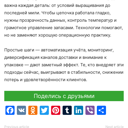
важна каждая деталь: от условий выращивания до
последней мили. Чтобы цепочка работала гладко,
нужны прозрачность данных, контроль температур и
грамотное управление запасами. Технологии помогают,
но не заменяют хорошую операционную практику.
Простые шаги — автоматизация учёта, мониторинг,
диверсификация каналов доставки и внимание к
упаковке — дают заметный эффект. Те, кто внедряет эти
подходы сейчас, выигрывают в стабильности, снижении
потерь и удовлетворённости клиентов.
Поделись с друзьями
Facebook
VK
Odnoklassniki
Twitter
Pinterest
Tumblr
LinkedIn
Viber
Отпр
Previous article
Next article