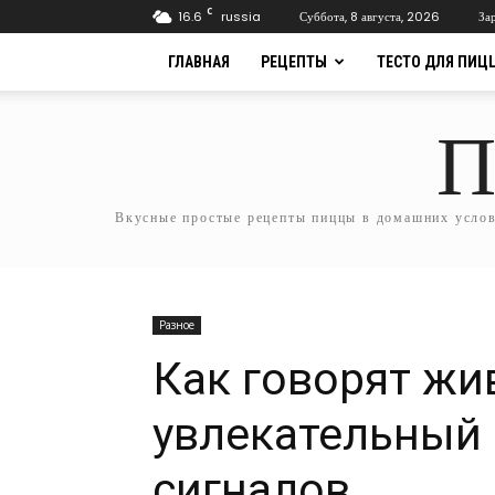
C
16.6
russia
Суббота, 8 августа, 2026
За
ГЛАВНАЯ
РЕЦЕПТЫ
ТЕСТО ДЛЯ ПИЦ
П
Вкусные простые рецепты пиццы в домашних услови
Разное
Как говорят жи
увлекательный 
сигналов