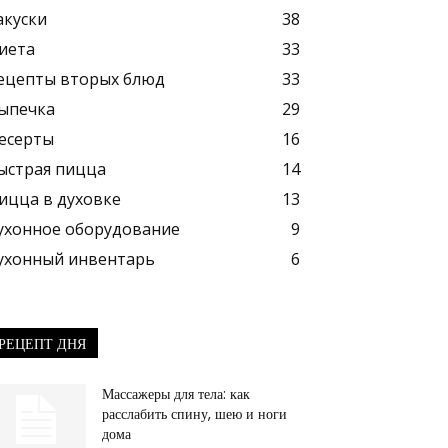
акуски
38
иета
33
ецепты вторых блюд
33
ыпечка
29
есерты
16
ыстрая пицца
14
ицца в духовке
13
ухонное оборудование
9
ухонный инвентарь
6
РЕЦЕПТ ДНЯ
Массажеры для тела: как
расслабить спину, шею и ноги
дома