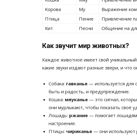
Корова
Му
Выражение ком
Птица
Пение
Привлечение п
Кит
Песни
Общение на дли
Как звучит мир животных?
Каждое животное имеет свой уникальный 
какие звуки издают разные звери, и что о
Собака:
гавканье
— используется для 
быть и радость, и предупреждение.
Кошка:
мяуканье
— это сигнал, котор
они мурлыкают, чтобы показать своё у
Лошадь:
ржание
— помогает лошадям 
настроение.
Птицы:
чириканье
— они используют р