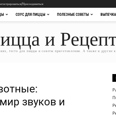
регистрироваться/Присоединиться
ЦЫ
СОУС ДЛЯ ПИЦЦЫ
ПОЛЕЗНЫЕ СОВЕТЫ
ВЫПЕЧКА
ицца и Рецеп
ях, тесто для пиццы и советы приготовления. А также и другие 
вотные:
Р
П
мир звуков и
Р
Р