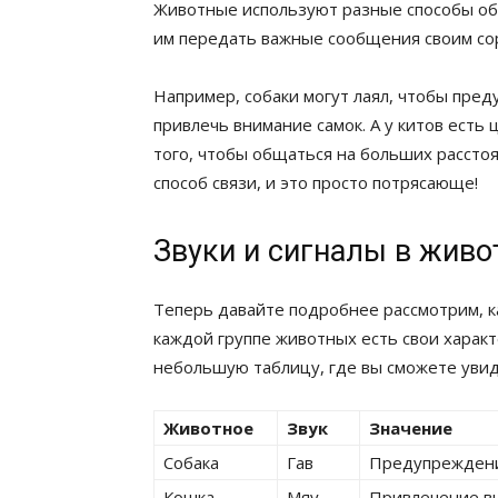
Животные используют разные способы общ
им передать важные сообщения своим со
Например, собаки могут лаял, чтобы пред
привлечь внимание самок. А у китов есть 
того, чтобы общаться на больших рассто
способ связи, и это просто потрясающе!
Звуки и сигналы в жив
Теперь давайте подробнее рассмотрим, к
каждой группе животных есть свои харак
небольшую таблицу, где вы сможете увид
Животное
Звук
Значение
Собака
Гав
Предупреждение
Кошка
Мяу
Привлечение вн