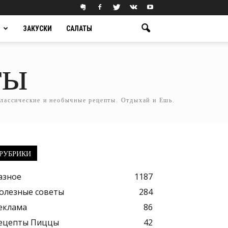
ЗАКУСКИ
САЛАТЫ
ты
классические и необычные рецепты. Отдыхай и Ешь.
РУБРИКИ
азное
1187
олезные советы
284
еклама
86
ецепты Пиццы
42