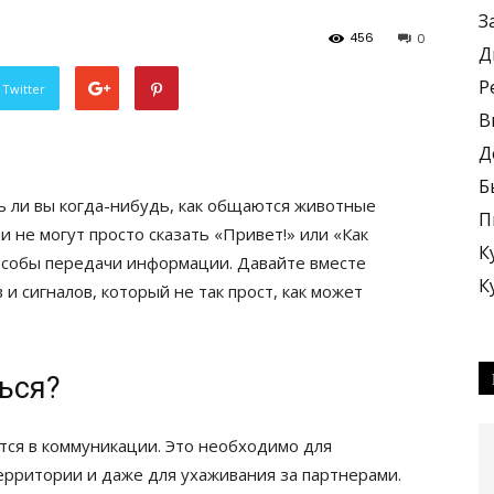
З
456
0
Д
Р
 Twitter
В
Д
Б
 ли вы когда-нибудь, как общаются животные
П
и не могут просто сказать «Привет!» или «Как
К
пособы передачи информации. Давайте вместе
К
и сигналов, который не так прост, как может
ься?
ся в коммуникации. Это необходимо для
ерритории и даже для ухаживания за партнерами.