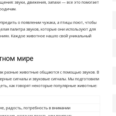
ения: звуки, движения, запахи — все это помогает
родичам.
упредить о появлении чужака, а птицы поют, чтобы
целая палитра звуков, которые они используют для
яниях. Каждое животное нашло свой уникальный
отном мире
ак разные животные общаются с помощью звуков. В
терные сигналы и звуковые сигналы. Мы подготовили
еть, как говорят некоторые популярные животные:
, радость, потребность в внимании
имания, желание поесть или поиграть