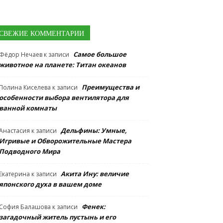
СВЕЖИЕ КОММЕНТАРИИ
Самое большое
Фёдор Нечаев
к записи
животное на планете: Титан океанов
Преимущества и
Полина Киселева
к записи
особенности выбора вентилятора для
ванной комнаты
Дельфины: Умные,
Анастасия
к записи
Игривые и Обворожительные Мастера
Подводного Мира
Акита Ину: величие
Екатерина
к записи
японского духа в вашем доме
Фенек:
София Балашова
к записи
загадочный житель пустынь и его