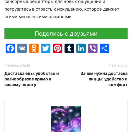
сенсорные рецепторы для новых ощущений и
погрузитесь в страсть к искушению, которое движет
этими магическими напитками.
Поделись с друзьями
Facebook
VK
Odnoklassniki
Twitter
Pinterest
Tumblr
LinkedIn
Viber
Отпр
Previous article
Next article
Доставка еды: удобство и
Зачем нужна доставка
разнообразие прямо к
пиццы: удобство и
вашему порогу
комфорт