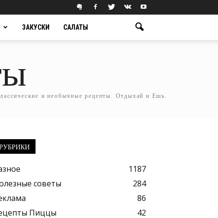
ЗАКУСКИ
САЛАТЫ
ты
классические и необычные рецепты. Отдыхай и Ешь.
РУБРИКИ
азное
1187
олезные советы
284
еклама
86
ецепты Пиццы
42