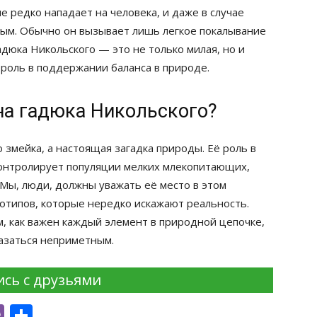
е редко нападает на человека, и даже в случае
ьным. Обычно он вызывает лишь легкое покалывание
гадюка Никольского — это не только милая, но и
 роль в поддержании баланса в природе.
на гадюка Никольского?
 змейка, а настоящая загадка природы. Её роль в
контролирует популяции мелких млекопитающих,
 Мы, люди, должны уважать её место в этом
еотипов, которые нередко искажают реальность.
м, как важен каждый элемент в природной цепочке,
казаться неприметным.
сь с друзьями
i
st
lr
nkedIn
Viber
Отправить