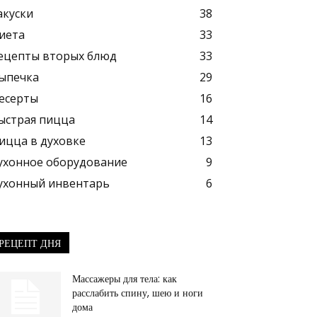
акуски
38
иета
33
ецепты вторых блюд
33
ыпечка
29
есерты
16
ыстрая пицца
14
ицца в духовке
13
ухонное оборудование
9
ухонный инвентарь
6
РЕЦЕПТ ДНЯ
Массажеры для тела: как
расслабить спину, шею и ноги
дома