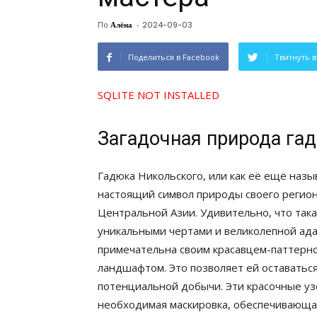
По
Алёна
-
2024-09-03
Поделиться в Facebook
Твитнуть в
SQLITE NOT INSTALLED
Загадочная природа га
Гадюка Никольского, или как её ещё назыв
настоящий символ природы своего региона
Центральной Азии. Удивительно, что так
уникальными чертами и великолепной ад
примечательна своим красавцем-паттерно
ландшафтом. Это позволяет ей оставаться 
потенциальной добычи. Эти красочные уз
необходимая маскировка, обеспечивающа