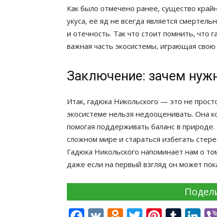
Как было отмечено ранее, существо крайн
укуса, её яд не всегда является смертел
и отечность. Так что стоит помнить, что 
важная часть экосистемы, играющая свою
Заключение: зачем нуж
Итак, гадюка Никольского — это не просто
экосистеме нельзя недооценивать. Она 
помогая поддерживать баланс в природе.
сложном мире и стараться избегать стер
Гадюка Никольского напоминает нам о то
даже если на первый взгляд он может по
Подели
Facebook
VK
Odnoklassnik
Twitter
Pintere
Tumb
Li