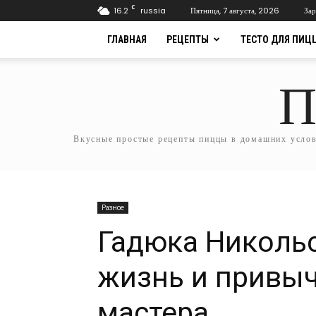
C
16.2
russia
Пятница, 7 августа, 2026
Зар
ГЛАВНАЯ
РЕЦЕПТЫ
ТЕСТО ДЛЯ ПИЦ
П
Вкусные простые рецепты пиццы в домашних услови
Разное
Гадюка Никольс
жизнь и привы
мастера