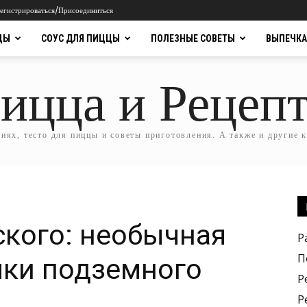
егистрироваться/Присоединиться
ЦЫ
СОУС ДЛЯ ПИЦЦЫ
ПОЛЕЗНЫЕ СОВЕТЫ
ВЫПЕЧКА
ицца и Рецеп
ях, тесто для пиццы и советы приготовления. А также и другие 
кого: необычная
Р
П
чки подземного
Р
Р