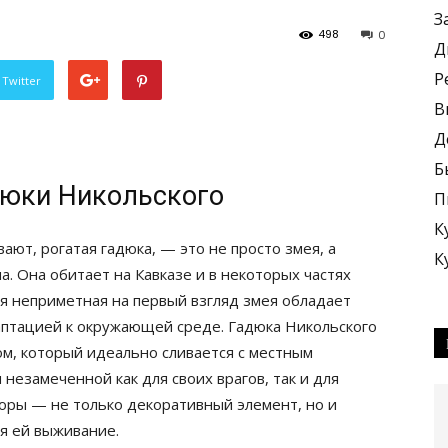
З
498
0
Д
Р
 Twitter
В
Д
Б
дюки Никольского
П
К
ают, рогатая гадюка, — это не просто змея, а
К
. Она обитает на Кавказе и в некоторых частях
ая неприметная на первый взгляд змея обладает
аптацией к окружающей среде. Гадюка Никольского
м, который идеально сливается с местным
незамеченной как для своих врагов, так и для
оры — не только декоративный элемент, но и
я ей выживание.