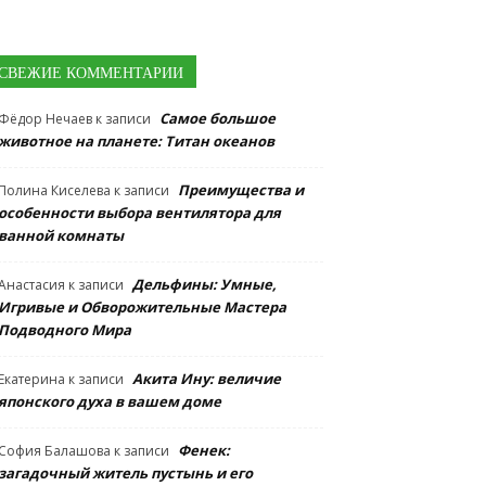
СВЕЖИЕ КОММЕНТАРИИ
Самое большое
Фёдор Нечаев
к записи
животное на планете: Титан океанов
Преимущества и
Полина Киселева
к записи
особенности выбора вентилятора для
ванной комнаты
Дельфины: Умные,
Анастасия
к записи
Игривые и Обворожительные Мастера
Подводного Мира
Акита Ину: величие
Екатерина
к записи
японского духа в вашем доме
Фенек:
София Балашова
к записи
загадочный житель пустынь и его