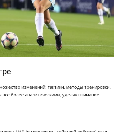
гре
ножество изменений: тактики, методы тренировки,
я все более аналитическими, уделяя внимание
торон. VAR (видеозапись действий арбитра) стал