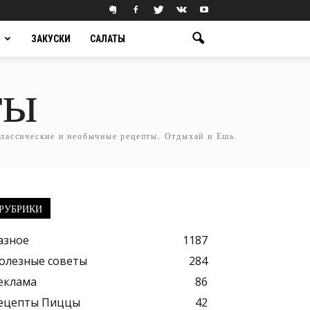
ЗАКУСКИ
САЛАТЫ
ты
классические и необычные рецепты. Отдыхай и Ешь.
РУБРИКИ
азное
1187
олезные советы
284
еклама
86
ецепты Пиццы
42