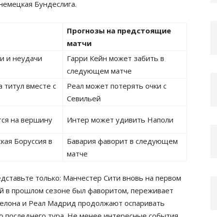
 немецкая Бундеслига.
Прогнозы на предстоящие
матчи
и и неудачи
Гарри Кейн может забить в
следующем матче
 титул вместе с
Реал может потерять очки с
Севильей
ся на вершину
Интер может удивить Наполи
кая Боруссия в
Бавария фаворит в следующем
матче
едставьте только: Манчестер Сити вновь на первом
рый в прошлом сезоне был фаворитом, переживает
селона и Реал Мадрид продолжают оспаривать
до последнего тура. Не менее интересные события