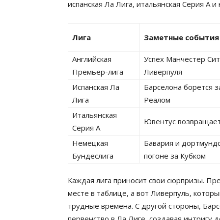
испанская Ла Лига, итальянская Серия А и
Лига
Заметные события
Английская
Успех Манчестер Сит
Премьер-лига
Ливерпуля
Испанская Ла
Барселона борется за
Лига
Реалом
Итальянская
Ювентус возвращает
Серия А
Немецкая
Бавария и дортмундс
Бундеслига
погоне за Кубком
Каждая лига приносит свои сюрпризы. Пр
месте в таблице, а вот Ливерпуль, кото
трудные времена. С другой стороны, Бар
первенство в Ла Лиге, создавая интригу 