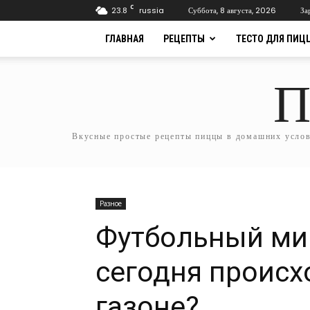
C
23.8
russia
Суббота, 8 августа, 2026
За
ГЛАВНАЯ
РЕЦЕПТЫ
ТЕСТО ДЛЯ ПИЦ
П
Вкусные простые рецепты пиццы в домашних услови
Разное
Футбольный мир
сегодня происх
газоне?