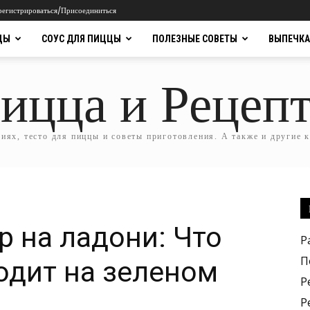
регистрироваться/Присоединиться
ЦЫ
СОУС ДЛЯ ПИЦЦЫ
ПОЛЕЗНЫЕ СОВЕТЫ
ВЫПЕЧКА
ицца и Рецеп
ях, тесто для пиццы и советы приготовления. А также и другие 
 на ладони: Что
Р
П
одит на зеленом
Р
Р