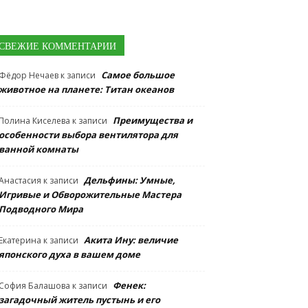
СВЕЖИЕ КОММЕНТАРИИ
Самое большое
Фёдор Нечаев
к записи
животное на планете: Титан океанов
Преимущества и
Полина Киселева
к записи
особенности выбора вентилятора для
ванной комнаты
Дельфины: Умные,
Анастасия
к записи
Игривые и Обворожительные Мастера
Подводного Мира
Акита Ину: величие
Екатерина
к записи
японского духа в вашем доме
Фенек:
София Балашова
к записи
загадочный житель пустынь и его