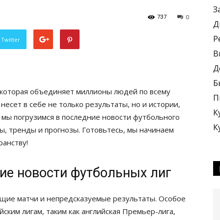
З
737
0
Д
Р
 Twitter
В
Д
Б
ь, которая объединяет миллионы людей по всему
П
несет в себе не только результаты, но и истории,
К
е мы погрузимся в последние новости футбольного
К
ы, тренды и прогнозы. Готовьтесь, мы начинаем
анству!
ие новости футбольных лиг
ющие матчи и непредсказуемые результаты. Особое
ким лигам, таким как английская Премьер-лига,