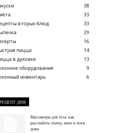
акуски
38
иета
33
ецепты вторых блюд
33
ыпечка
29
есерты
16
ыстрая пицца
14
ицца в духовке
13
ухонное оборудование
9
ухонный инвентарь
6
РЕЦЕПТ ДНЯ
Массажеры для тела: как
расслабить спину, шею и ноги
дома