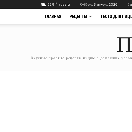
C
23.8
russia
Суббота, 8 августа, 2026
За
ГЛАВНАЯ
РЕЦЕПТЫ
ТЕСТО ДЛЯ ПИЦ
П
Вкусные простые рецепты пиццы в домашних услови