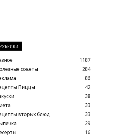
РУБРИКИ
азное
1187
олезные советы
284
еклама
86
ецепты Пиццы
42
акуски
38
иета
33
ецепты вторых блюд
33
ыпечка
29
есерты
16