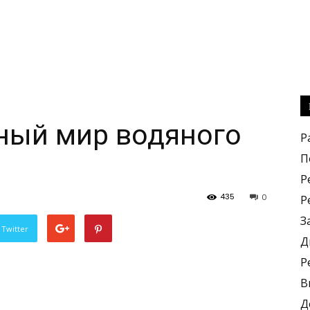
ный мир водяного
Р
П
Р
435
0
Р
З
 Twitter
Д
Р
В
Д