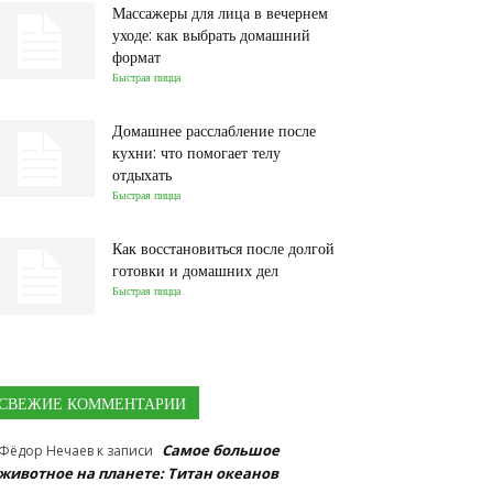
Массажеры для лица в вечернем
уходе: как выбрать домашний
формат
Быстрая пицца
Домашнее расслабление после
кухни: что помогает телу
отдыхать
Быстрая пицца
Как восстановиться после долгой
готовки и домашних дел
Быстрая пицца
СВЕЖИЕ КОММЕНТАРИИ
Самое большое
Фёдор Нечаев
к записи
животное на планете: Титан океанов