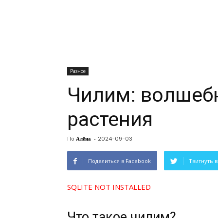
Разное
Чилим: волшеб
растения
По
Алёна
-
2024-09-03
Поделиться в Facebook
Твитнуть в
SQLITE NOT INSTALLED
Что такое чилим?