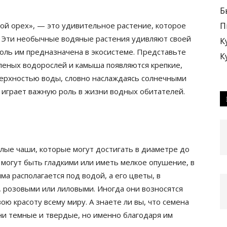
Б
ной орех», — это удивительное растение, которое
П
. Эти необычные водяные растения удивляют своей
К
 роль им предназначена в экосистеме. Представьте
К
еленых водорослей и камыша появляются крепкие,
ерхностью воды, словно наслаждаясь солнечными
 и играет важную роль в жизни водных обитателей.
глые чаши, которые могут достигать в диаметре до
я могут быть гладкими или иметь мелкое опушение, в
ма располагается под водой, а его цветы, в
, розовыми или лиловыми. Иногда они возносятся
ою красоту всему миру. А знаете ли вы, что семена
и темные и твердые, но именно благодаря им