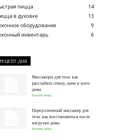
ыстрая пицца
14
ицца в духовке
13
ухонное оборудование
9
ухонный инвентарь
6
РЕЦЕПТ ДНЯ
Массажеры для тела: как
расслабить спину, шею и ноги
дома
Быстрая пицца
Перкуссионный массажер для
тела: как восстановиться после
нагрузки дома
Быстрая пицца