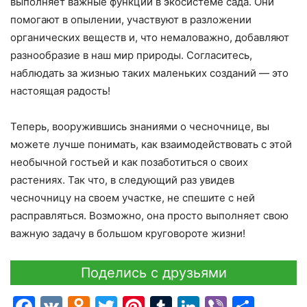
выполняет важные функции в экосистеме сада. Они
помогают в опылении, участвуют в разложении
органических веществ и, что немаловажно, добавляют
разнообразие в наш мир природы. Согласитесь,
наблюдать за жизнью таких маленьких созданий — это
настоящая радость!
Теперь, вооружившись знаниями о чесночнице, вы
можете лучше понимать, как взаимодействовать с этой
необычной гостьей и как позаботиться о своих
растениях. Так что, в следующий раз увидев
чесночницу на своем участке, не спешите с ней
расправляться. Возможно, она просто выполняет свою
важную задачу в большом круговороте жизни!
Поделись с друзьями
Facebook
VK
Odnoklassniki
Twitter
Pinterest
Tumblr
LinkedIn
Viber
Отпр