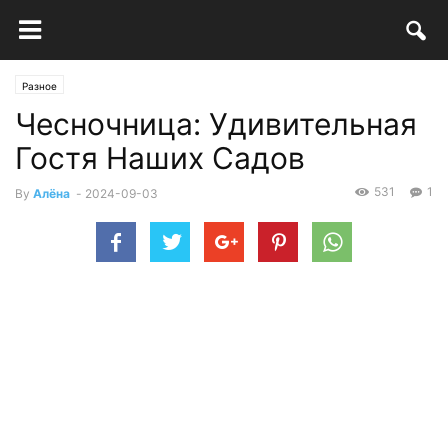
Разное
Чесночница: Удивительная
Гостя Наших Садов
531
1
By
Алёна
-
2024-09-03