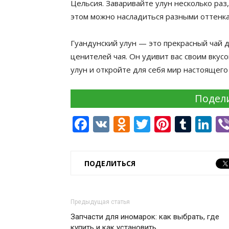
Цельсия. Заваривайте улун несколько раз
этом можно насладиться разными оттенкам
Гуандунский улун — это прекрасный чай 
ценителей чая. Он удивит вас своим вкус
улун и откройте для себя мир настоящего 
Подели
Facebook
VK
Odnoklassnik
Twitter
Pintere
Tumb
Li
ПОДЕЛИТЬСЯ
Предыдущая статья
Запчасти для иномарок: как выбрать, где
купить и как установить