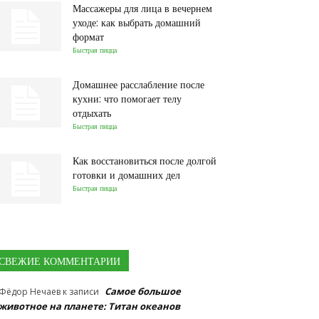
Массажеры для лица в вечернем
уходе: как выбрать домашний
формат
Быстрая пицца
Домашнее расслабление после
кухни: что помогает телу
отдыхать
Быстрая пицца
Как восстановиться после долгой
готовки и домашних дел
Быстрая пицца
СВЕЖИЕ КОММЕНТАРИИ
Самое большое
Фёдор Нечаев
к записи
животное на планете: Титан океанов