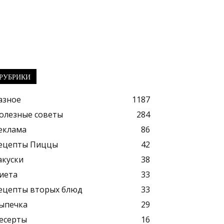
РУБРИКИ
азное
1187
олезные советы
284
еклама
86
ецепты Пиццы
42
акуски
38
иета
33
ецепты вторых блюд
33
ыпечка
29
есерты
16