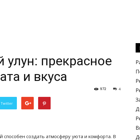
й улун: прекрасное
Р
П
ата и вкуса
Р
972
4
Р
З
 Twitter
Д
Р
В
й способен создать атмосферу уюта и комфорта. В
Д