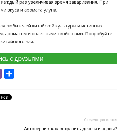
, каждый раз увеличивая время заваривания. При
и вкуса и аромата улуна.
для любителей китайской культуры и истинных
ом, ароматом и полезными свойствами. Попробуйте
китайского чая.
сь с друзьями
i
st
lr
nkedIn
Viber
Отправить
Следующая статья
Автосервис: как сохранить деньги и нервы?