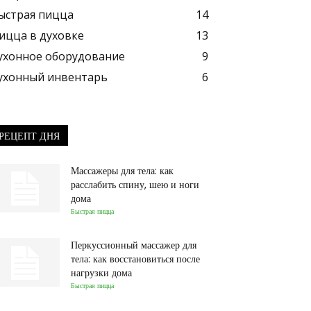
ыстрая пицца
14
ицца в духовке
13
ухонное оборудование
9
ухонный инвентарь
6
РЕЦЕПТ ДНЯ
Массажеры для тела: как
расслабить спину, шею и ноги
дома
Быстрая пицца
Перкуссионный массажер для
тела: как восстановиться после
нагрузки дома
Быстрая пицца