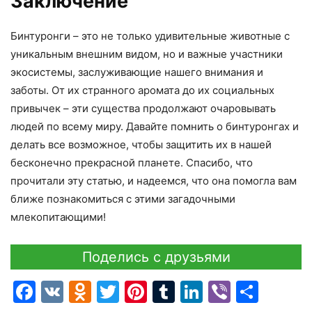
Заключение
Бинтуронги – это не только удивительные животные с
уникальным внешним видом, но и важные участники
экосистемы, заслуживающие нашего внимания и
заботы. От их странного аромата до их социальных
привычек – эти существа продолжают очаровывать
людей по всему миру. Давайте помнить о бинтуронгах и
делать все возможное, чтобы защитить их в нашей
бесконечно прекрасной планете. Спасибо, что
прочитали эту статью, и надеемся, что она помогла вам
ближе познакомиться с этими загадочными
млекопитающими!
Поделись с друзьями
Facebook
VK
Odnoklassniki
Twitter
Pinterest
Tumblr
LinkedIn
Viber
Отпр