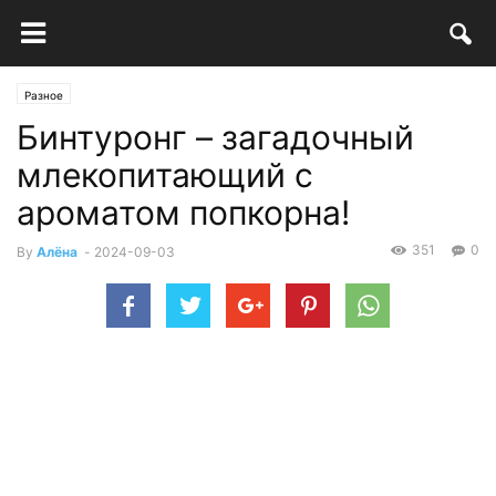
Разное
Бинтуронг – загадочный
млекопитающий с
ароматом попкорна!
351
0
By
Алёна
-
2024-09-03