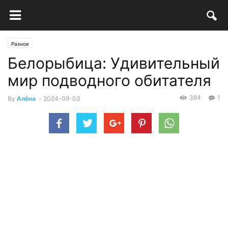
Разное
Белорыбица: Удивительный
мир подводного обитателя
384
1
By
Алёна
-
2024-09-03