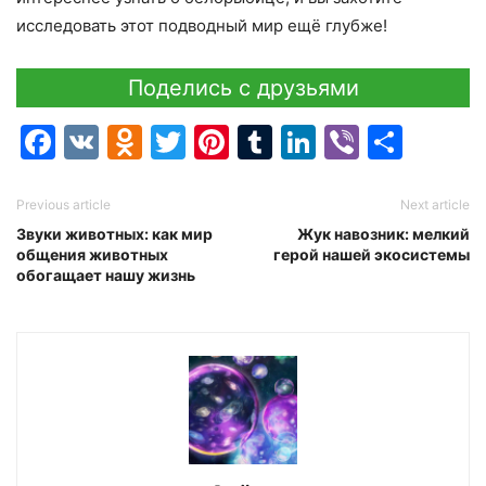
исследовать этот подводный мир ещё глубже!
Поделись с друзьями
Facebook
VK
Odnoklassniki
Twitter
Pinterest
Tumblr
LinkedIn
Viber
Отпр
Previous article
Next article
Звуки животных: как мир
Жук навозник: мелкий
общения животных
герой нашей экосистемы
обогащает нашу жизнь