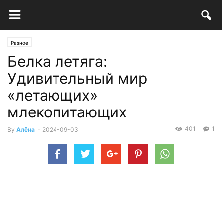
Разное
Белка летяга:
Удивительный мир
«летающих»
млекопитающих
401
1
By
Алёна
-
2024-09-03